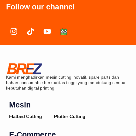
Follow our channel
I
T
Y
n
i
o
s
k
u
t
t
t
a
o
u
g
k
b
r
e
Kami menghadirkan mesin cutting inovatif, spare parts dan
a
bahan consumable berkualitas tinggi yang mendukung semua
m
kebutuhan digital printing.
Mesin
Flatbed Cutting
Plotter Cutting
E-Commerce