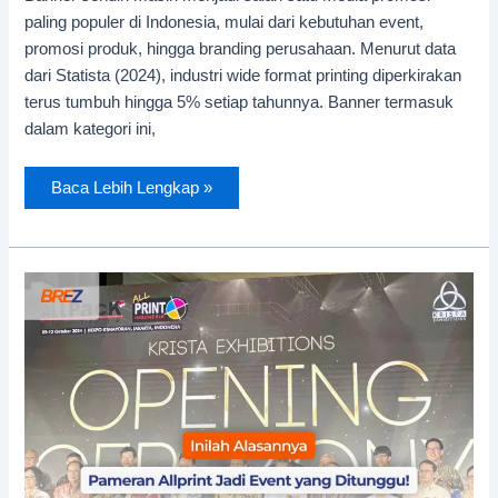
paling populer di Indonesia, mulai dari kebutuhan event,
promosi produk, hingga branding perusahaan. Menurut data
dari Statista (2024), industri wide format printing diperkirakan
terus tumbuh hingga 5% setiap tahunnya. Banner termasuk
dalam kategori ini,
Baca Lebih Lengkap »
Inilah
Alasan
AllPrint
Jakarta
2025
Jadi
Event
Paling
Ditunggu
Pebisnis
Digital
Printing!