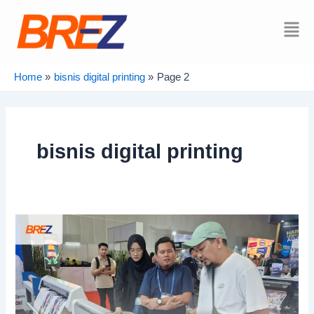
Skip
Post
to
pagination
Mai
content
Men
Home
bisnis digital printing
Page 2
bisnis digital printing
Menggali
Potensi
Bisnis
Digital
Printing
dari
Mesin
Cutting
Sticker:
Modal