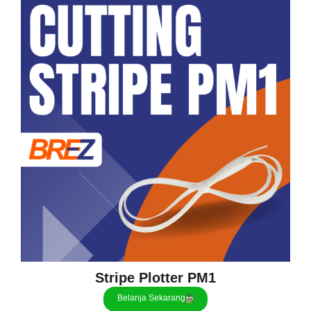
Stripe Plotter PM1
Belanja Sekarang