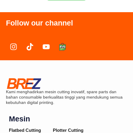
Follow our channel
I
T
Y
n
i
o
s
k
u
t
t
t
a
o
u
g
k
b
r
e
Kami menghadirkan mesin cutting inovatif, spare parts dan
a
bahan consumable berkualitas tinggi yang mendukung semua
m
kebutuhan digital printing.
Mesin
Flatbed Cutting
Plotter Cutting