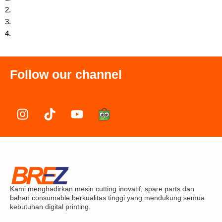
2.
3.
4.
Follow our channel
I
T
Y
n
i
o
s
k
u
t
t
t
a
o
u
g
k
b
r
e
Kami menghadirkan mesin cutting inovatif, spare parts dan
a
bahan consumable berkualitas tinggi yang mendukung semua
m
kebutuhan digital printing.