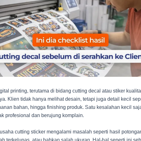
ital printing, terutama di bidang cutting decal atau stiker kualita
a. Klien tidak hanya melihat desain, tetapi juga detail kecil sep
hanan bahan, hingga finishing produk. Satu kesalahan kecil sa
idak profesional dan berujung komplain.
saha cutting sticker mengalami masalah seperti hasil potonga
ah terkelupas, atau bahkan salah ukuran. Hal-hal seperti ini se