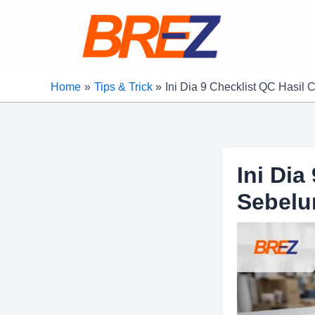
Skip
Post
to
navigation
content
Home
Tips & Trick
Ini Dia 9 Checklist QC Hasil 
Ini Dia
Sebelu