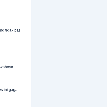
g tidak pas.
awahnya.
s ini gagal,