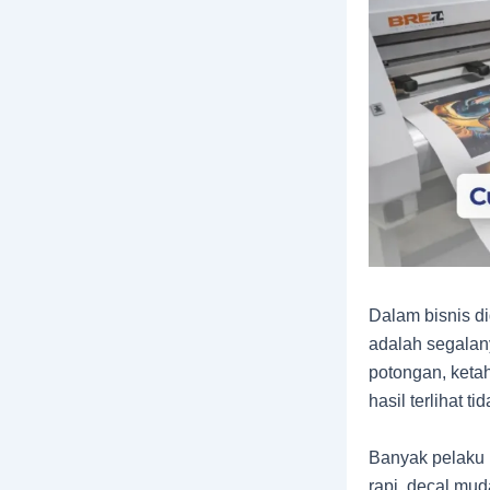
Dalam bisnis dig
adalah segalany
potongan, keta
hasil terlihat t
Banyak pelaku u
rapi, decal mud