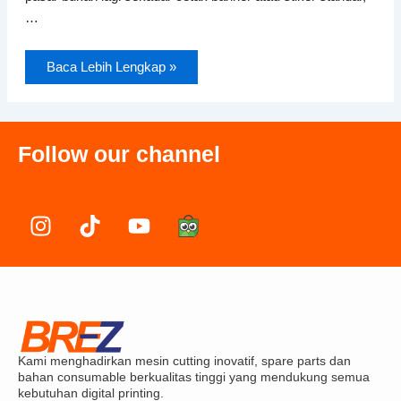
…
Baca Lebih Lengkap »
Follow our channel
I
T
Y
n
i
o
s
k
u
t
t
t
a
o
u
g
k
b
r
e
Kami menghadirkan mesin cutting inovatif, spare parts dan
a
bahan consumable berkualitas tinggi yang mendukung semua
m
kebutuhan digital printing.